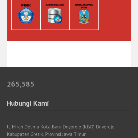
265,585
Hubungi Kami
Jl. Mirah Delima Kota Baru Driyorejo (KBD) Driyorejo
Kabupaten Gresik, Provinsi Jawa Timur