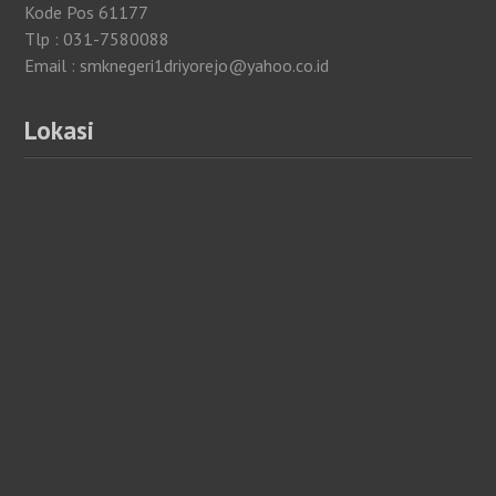
Kode Pos 61177
Tlp : 031-7580088
Email : smknegeri1driyorejo@yahoo.co.id
Lokasi