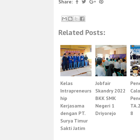
Share:
Related Posts:
Kelas
Jobfair
Pen
Intrapreneurs
Skandry 2022
Cal
hip
BKK SMK
Pen
Kerjasama
Negeri 1
TA.
dengan PT.
Driyorejo
8
Surya Timur
Sakti Jatim