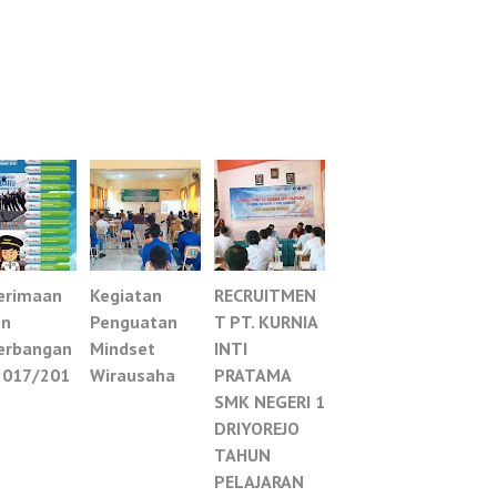
erimaan
Kegiatan
RECRUITMEN
on
Penguatan
T PT. KURNIA
erbangan
Mindset
INTI
2017/201
Wirausaha
PRATAMA
SMK NEGERI 1
DRIYOREJO
TAHUN
PELAJARAN