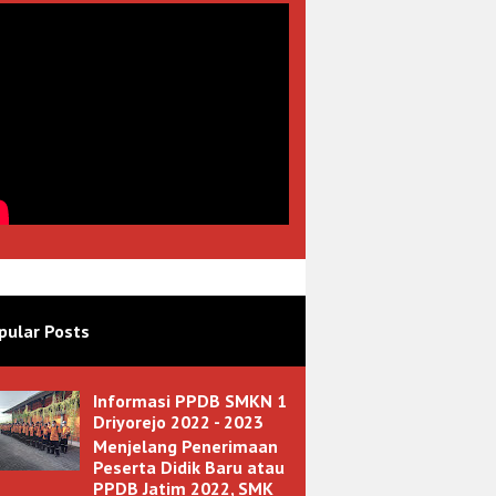
pular Posts
Informasi PPDB SMKN 1
Driyorejo 2022 - 2023
Menjelang Penerimaan
Peserta Didik Baru atau
PPDB Jatim 2022, SMK