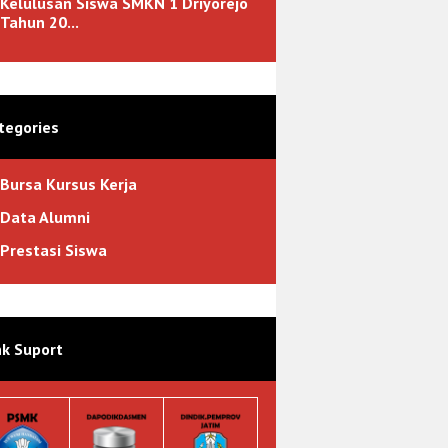
Kelulusan Siswa SMKN 1 Driyorejo
Tahun 20...
tegories
Bursa Kursus Kerja
Data Alumni
Prestasi Siswa
nk Suport