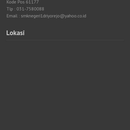
Kode Pos 61177
Tlp : 031-7580088
Email : smknegeri1driyorejo@yahoo.co.id
Lokasi