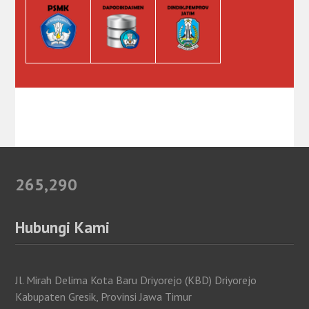
265,290
Hubungi Kami
Jl. Mirah Delima Kota Baru Driyorejo (KBD) Driyorejo
Kabupaten Gresik, Provinsi Jawa Timur