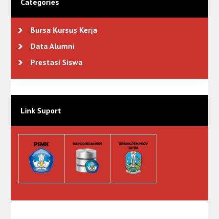
Categories
Bursa Kursus Kerja
Data Alumni
Prestasi Siswa
Link Suport