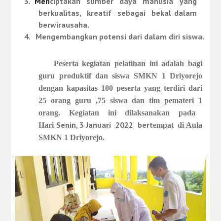
3.
Men
ciptakan
sumber
daya
manusia
yang
berkualitas,
kreatif
sebagai
bekal
dalam
berwirausaha.
4.
Mengembangkan
potensi dari dalam diri siswa.
Peserta kegiatan pelatihan ini adalah bagi
guru produktif dan siswa SMKN 1 Driyorejo
dengan kapasitas 100 peserta yang terdiri dari
25 orang guru
,
75 siswa
dan tim pemateri
1
orang
. Kegiatan ini dilaksanakan pada
Senin, 3 Januari 2022 bert
Hari
empat di Aula
SMKN 1 Driyorejo.