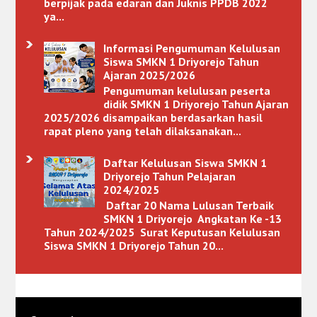
berpijak pada edaran dan Juknis PPDB 2022
ya...
Informasi Pengumuman Kelulusan
Siswa SMKN 1 Driyorejo Tahun
Ajaran 2025/2026
Pengumuman kelulusan peserta
didik SMKN 1 Driyorejo Tahun Ajaran
2025/2026 disampaikan berdasarkan hasil
rapat pleno yang telah dilaksanakan...
Daftar Kelulusan Siswa SMKN 1
Driyorejo Tahun Pelajaran
2024/2025
Daftar 20 Nama Lulusan Terbaik
SMKN 1 Driyorejo Angkatan Ke -13
Tahun 2024/2025 Surat Keputusan Kelulusan
Siswa SMKN 1 Driyorejo Tahun 20...