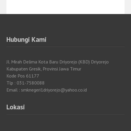
Hubungi Kami
Jl. Mirah Delima Kota Baru Driyorejo (KBD) Driyorejo
Kabupaten Gresik, Provinsi Jawa Timur
Kode Pos 61177
Tlp : 031-7580088
Email : smknegeri1driyorejo@yahoo.co.id
Lokasi