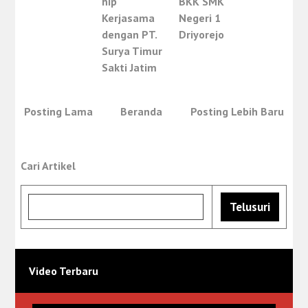
hip
BKK SMK
Kerjasama
Negeri 1
dengan PT.
Driyorejo
Surya Timur
Sakti Jatim
Posting Lama
Beranda
Posting Lebih Baru
Cari Artikel
Video Terbaru