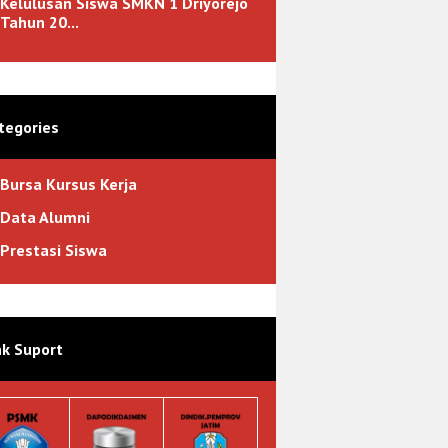
Kelulusan Siswa SMKN 1 Driyorejo
Tahun 20...
tegories
Bursa Kursus Kerja
Data Alumni
Prestasi Siswa
nk Suport