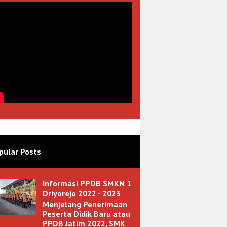
pular Posts
Informasi PPDB SMKN 1
Driyorejo 2022 - 2023
Menjelang Penerimaan
Peserta Didik Baru atau
PPDB Jatim 2022, SMK