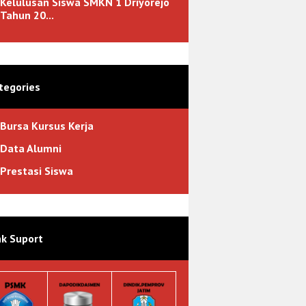
Kelulusan Siswa SMKN 1 Driyorejo
Tahun 20...
tegories
Bursa Kursus Kerja
Data Alumni
Prestasi Siswa
nk Suport