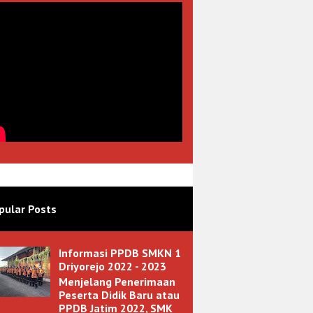
pular Posts
Informasi PPDB SMKN 1
Driyorejo 2022 - 2023
Menjelang Penerimaan
Peserta Didik Baru atau
PPDB Jatim 2022, SMK