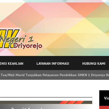
NSI KEAHLIAN
LAYANAN INFORMASI
HUBUNGI KAMI
 Tua/Wali Murid Tunjukkan Pelayanan Pendidikan SMKN 1 Driyorejo B
Vi