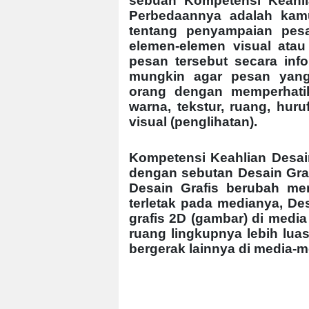
sebuah Kompetensi Keahli
Perbedaannya adalah kamu
tentang penyampaian pes
elemen-elemen visual ata
pesan tersebut secara infor
mungkin agar pesan yang
orang dengan memperhatik
warna, tekstur, ruang, hur
visual (penglihatan).
Kompetensi Keahlian Desain
dengan sebutan Desain Graf
Desain Grafis berubah me
terletak pada medianya, De
grafis 2D (gambar) di med
ruang lingkupnya lebih luas
bergerak lainnya di media-med