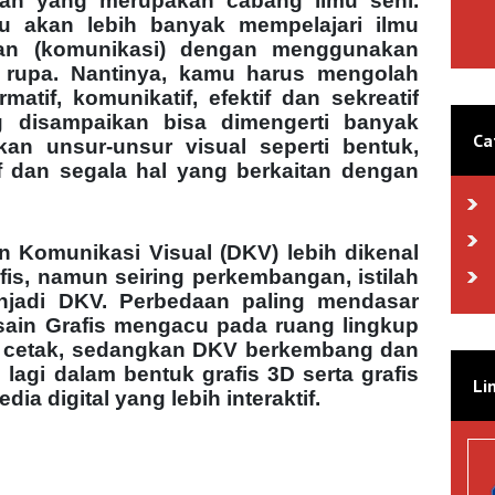
an yang merupakan cabang ilmu seni.
 akan lebih banyak mempelajari ilmu
an (komunikasi) dengan menggunakan
u rupa. Nantinya, kamu harus mengolah
matif, komunikatif, efektif dan sekreatif
 disampaikan bisa dimengerti banyak
Ca
an unsur-unsur visual seperti bentuk,
uf dan segala hal yang berkaitan dengan
 Komunikasi Visual (DKV) lebih dikenal
is, namun seiring perkembangan, istilah
njadi DKV. Perbedaan paling mendasar
sain Grafis mengacu pada ruang lingkup
ia cetak, sedangkan DKV berkembang dan
 lagi dalam bentuk grafis 3D serta grafis
Li
ia digital yang lebih interaktif.