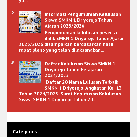
ya...
Informasi Pengumuman Kelulusan
Siswa SMKN 1 Driyorejo Tahun
Ajaran 2025/2026
Pengumuman kelulusan peserta
didik SMKN 1 Driyorejo Tahun Ajaran
2025/2026 disampaikan berdasarkan hasil
rapat pleno yang telah dilaksanakan...
Daftar Kelulusan Siswa SMKN 1
Driyorejo Tahun Pelajaran
2024/2025
Daftar 20 Nama Lulusan Terbaik
SMKN 1 Driyorejo Angkatan Ke -13
Tahun 2024/2025 Surat Keputusan Kelulusan
Siswa SMKN 1 Driyorejo Tahun 20...
Categories