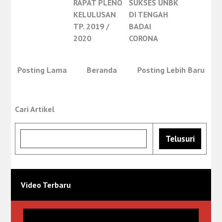
RAPAT PLENO
SUKSES UNBK
KELULUSAN
DI TENGAH
TP. 2019 /
BADAI
2020
CORONA
Posting Lama
Beranda
Posting Lebih Baru
Cari Artikel
Video Terbaru