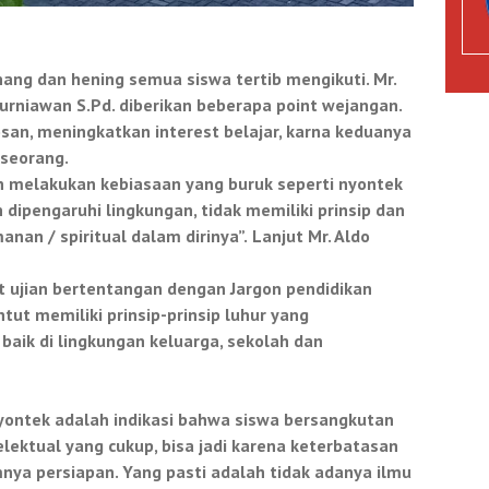
ang dan hening semua siswa tertib mengikuti
.
Mr.
Kurniawan S.Pd.
diberikan
beberapa point wejangan
.
san, meningkatkan interest belajar, karna keduanya
eseorang.
an melakukan kebiasaan yang buruk seperti nyontek
ah dipengaruhi lingkungan, tidak memiliki prinsip dan
nan / spiritual dalam dirinya”.
Lanjut Mr. Aldo
t ujian bertentangan dengan Jargon pendidikan
ntut memiliki prinsip-prinsip luhur yang
aik di lingkungan keluarga, sekolah dan
 nyontek adalah indikasi bahwa siswa bersangkutan
elektual yang cukup, bisa jadi karena keterbatasan
mnya persiapan. Yang pasti adalah tidak adanya ilmu