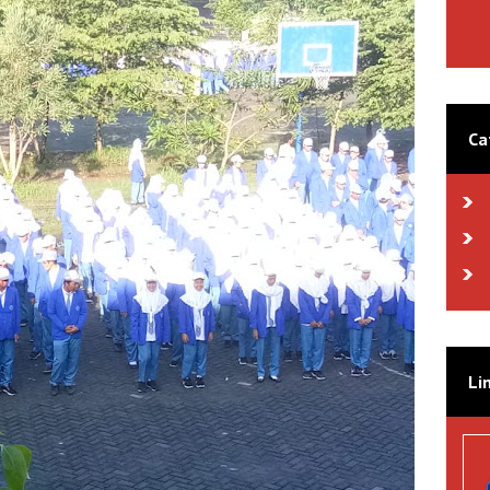
Ca
Li