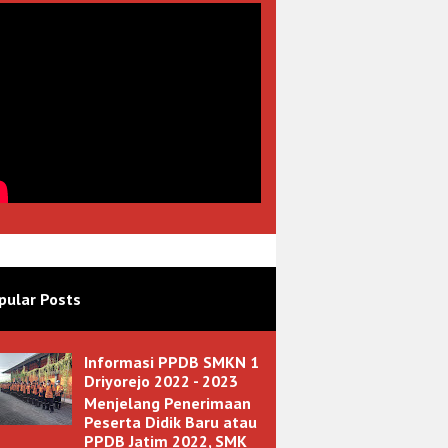
pular Posts
Informasi PPDB SMKN 1
Driyorejo 2022 - 2023
Menjelang Penerimaan
Peserta Didik Baru atau
PPDB Jatim 2022, SMK