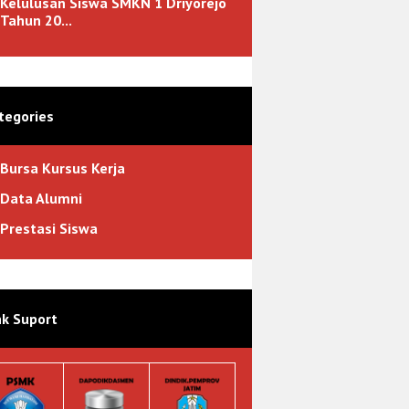
Kelulusan Siswa SMKN 1 Driyorejo
Tahun 20...
tegories
Bursa Kursus Kerja
Data Alumni
Prestasi Siswa
nk Suport