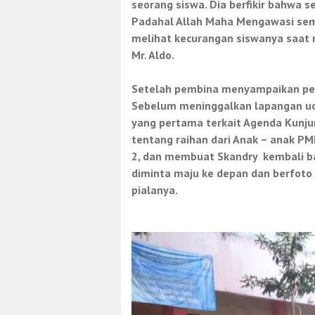
seorang siswa. Dia berfikir bahwa s
Padahal Allah Maha Mengawasi semua
melihat kecurangan siswanya saat n
Mr. Aldo.
Setelah pembina menyampaikan p
Sebelum meninggalkan lapangan uc
yang
pertama terkait Agenda Kunjun
tentang raihan dari Anak – anak P
2
, dan
membuat Skandry kembali b
di
minta
maju ke depan dan berfot
pialanya.