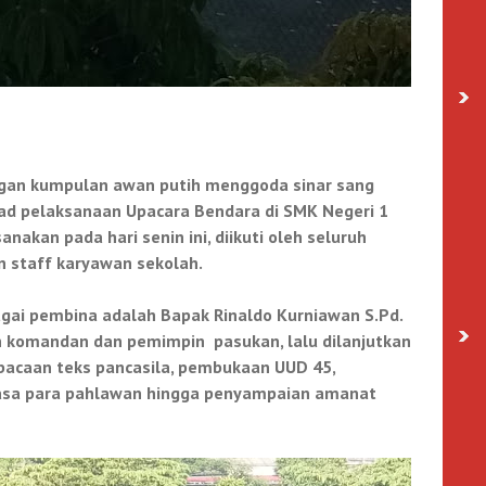
ngan kumpulan awan putih menggoda sinar sang
ad pelaksanaan Upacara Bendara di
SMK Negeri 1
sanakan pada hari senin ini, diikuti oleh seluruh
n staff karyawan sekolah.
agai
pembina adalah
Bap
ak
Rinaldo Kurniawan S.Pd.
leh komandan dan pemimpin
pasukan, lalu dilanjutkan
acaan teks pancasila, pembukaan UUD 45,
asa para pahlawan hingga penyampaian amanat