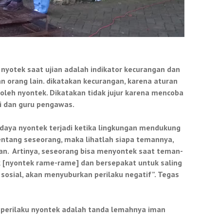
u nyotek saat ujian adalah indikator kecurangan dan
dan orang lain. dikatakan kecurangan, karena aturan
boleh nyontek. Dikatakan tidak jujur karena mencoba
i dan guru pengawas.
udaya nyontek terjadi ketika lingkungan mendukung
 tentang seseorang, maka lihatlah siapa temannya,
n. Artinya, seseorang bisa menyontek saat teman-
 [nyontek rame-rame] dan bersepakat untuk saling
osial, akan menyuburkan perilaku negatif”.
Tegas
l, perilaku nyontek adalah tanda lemahnya iman