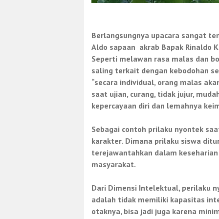
Berlangsungnya upacara sangat ten
Aldo sapaan
akrab Bapak Rinaldo 
Seperti
melawan rasa malas
dan bo
saling terkait dengan kebodohan s
“secara individual, orang malas ak
saat ujian, curang, tidak jujur, mud
kepercayaan diri dan lemahnya keima
Sebagai contoh prilaku nyontek saa
karakter
. Dimana prilaku siswa ditu
terejawantahkan dalam keseharian b
masyarakat.
Dari Dimensi Intelektual, perilaku
adalah tidak memiliki kapasitas int
otaknya, bisa jadi juga karena mini