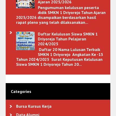
Ajaran 2025/2026
Pengumuman kelulusan peserta
didik SMKN 1 Driyorejo Tahun Ajaran
2025/2026 disampaikan berdasarkan hasil
rapat pleno yang telah dilaksanakan...
Daftar Kelulusan Siswa SMKN 1
Driyorejo Tahun Pelajaran
2024/2025
Daftar 20 Nama Lulusan Terbaik
SMKN 1 Driyorejo Angkatan Ke -13
Tahun 2024/2025 Surat Keputusan Kelulusan
Siswa SMKN 1 Driyorejo Tahun 20...
Categories
Bursa Kursus Kerja
Data Alumni