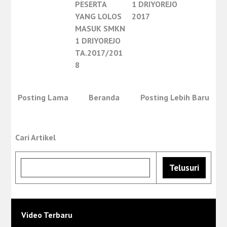
PESERTA
1 DRIYOREJO
YANG LOLOS
2017
MASUK SMKN
1 DRIYOREJO
TA.2017/201
8
Posting Lama
Beranda
Posting Lebih Baru
Cari Artikel
Video Terbaru