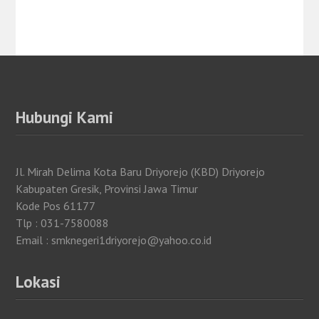
Hubungi Kami
Jl. Mirah Delima Kota Baru Driyorejo (KBD) Driyorejo
Kabupaten Gresik, Provinsi Jawa Timur
Kode Pos 61177
Tlp : 031-7580088
Email : smknegeri1driyorejo@yahoo.co.id
Lokasi