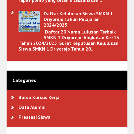
rapat pleno yang telah dilaksanakan...
Daftar Kelulusan Siswa SMKN 1
Driyorejo Tahun Pelajaran
2024/2025
Daftar 20 Nama Lulusan Terbaik
SMKN 1 Driyorejo Angkatan Ke -13
Tahun 2024/2025 Surat Keputusan Kelulusan
Siswa SMKN 1 Driyorejo Tahun 20...
Categories
Bursa Kursus Kerja
Data Alumni
Prestasi Siswa