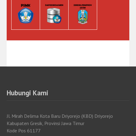
Hubungi Kami
Jl. Mirah Delima Kota Baru Driyorejo (KBD) Driyorejo
Kabupaten Gresik, Provinsi Jawa Timur
Kode Pos 61177