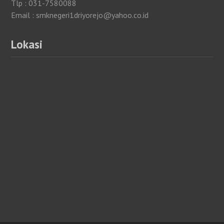
Tlp : 031-7580088
Email : smknegeri1driyorejo@yahoo.co.id
Lokasi