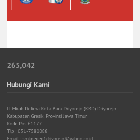
265,042
Hubungi Kami
Jl. Mirah Delima Kota Baru Driyorejo (KBD) Driyorejo
Kabupaten Gresik, Provinsi Jawa Timur
Kode Pos 61177
Tlp : 031-7580088
Email : smknegeri1driyorejo@yahoo.co.id