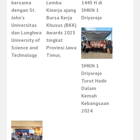
bersama
Lomba
1445 H di
dengan St.
Kinerja ajang
SMKN 1
John's
Bursa Kerja
Driyorejo
Universitas
Khusus (BKK)
dan Lunghwa
Awards 2023
University of
tingkat
Science and
Provinsi Jawa
Technology
Timur,
SMKN 1
Driyorejo
Turut Hadir
Dalam
Kemah
Kebangsaan
2024