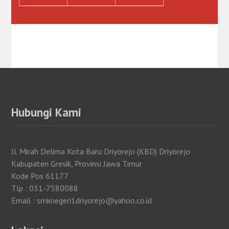
Hubungi Kami
Jl. Mirah Delima Kota Baru Driyorejo (KBD) Driyorejo
Kabupaten Gresik, Provinsi Jawa Timur
Kode Pos 61177
Tlp : 031-7580088
Email : smknegeri1driyorejo@yahoo.co.id