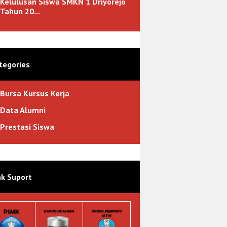
Kelulusan Siswa SMKN 1 Driyorejo
Tahun 20...
tegories
Bursa Kursus Kerja
Data Alumni
Prestasi Siswa
nk Suport