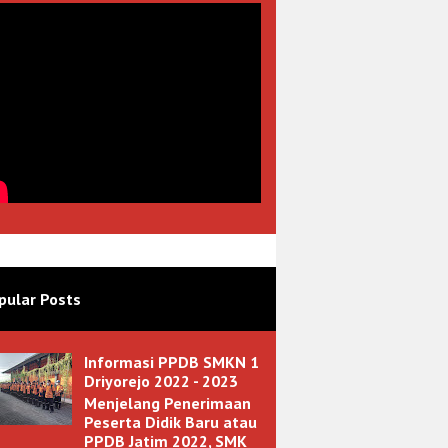
pular Posts
Informasi PPDB SMKN 1
Driyorejo 2022 - 2023
Menjelang Penerimaan
Peserta Didik Baru atau
PPDB Jatim 2022, SMK