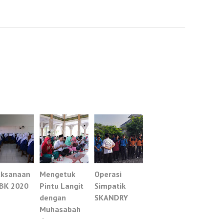
aksanaan
Mengetuk
Operasi
BK 2020
Pintu Langit
Simpatik
dengan
SKANDRY
Muhasabah