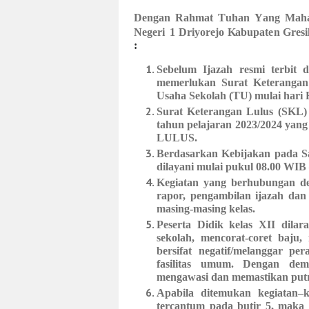
D
e
n
g
a
n
R
a
h
ma
t
T
uh
a
n
Y
a
ng
M
a
h
N
e
g
e
ri
1
D
r
i
y
or
ej
o
K
a
bup
ate
n
G
r
e
s
i
:
Sebelum Ijazah resmi terbit 
memerlukan Surat Keterangan
Usaha Sekolah (TU) mulai hari 
Surat Keterangan Lulus (SKL) 
tahun pelajaran 2023/2024 yang
LULUS.
Berdasarkan Kebijakan pada Sa
dilayani mulai pukul 08.00 WIB
Kegiatan yang berhubungan den
rapor, pengambilan ijazah dan
masing-masing kelas.
Peserta Didik kelas XII dila
sekolah, mencorat-coret baju,
bersifat negatif/melanggar p
fasilitas umum. Dengan de
mengawasi dan memastikan p
Apabila ditemukan kegiatan–k
tercantum pada butir 5, maka 