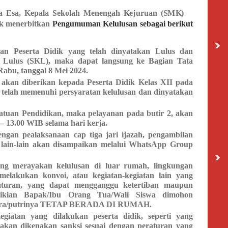
a
E
s
a
,
K
e
p
al
a
S
e
ko
la
h
M
e
n
e
n
g
a
h
K
ej
uru
a
n
(
S
M
K
)
k menerbitkan
Pengumuman Kelulusan sebagai berikut
dan Peserta Didik yang telah dinyatakan Lulus dan
 Lulus (SKL), maka dapat langsung ke Bagian Tata
Rabu, tanggal 8 Mei 2024.
akan diberikan kepada Peserta Didik Kelas XII pada
 telah memenuhi persyaratan kelulusan dan dinyatakan
tuan Pendidikan, maka pelayanan pada butir 2, akan
 – 13.00 WIB selama hari kerja.
gan pealaksanaan cap tiga jari ijazah, pengambilan
 lain-lain akan disampaikan melalui WhatsApp Group
rang merayakan kelulusan di luar rumah, lingkungan
 melakukan konvoi, atau kegiatan-kegiatan lain yang
eraturan, yang dapat mengganggu ketertiban maupun
mikian Bapak/Ibu Orang Tua/Wali Siswa dimohon
utra/putrinya TETAP BERADA DI RUMAH.
egiatan yang dilakukan peserta didik, seperti yang
akan dikenakan sanksi sesuai dengan peraturan yang