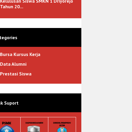
Kelulusan Siswa SMKN 1 Driyorejo
Tahun 20...
tegories
Bursa Kursus Kerja
Data Alumni
Prestasi Siswa
nk Suport