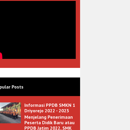
pular Posts
Informasi PPDB SMKN 1
Driyorejo 2022 - 2023
Menjelang Penerimaan
Peserta Didik Baru atau
PPDB Jatim 2022, SMK