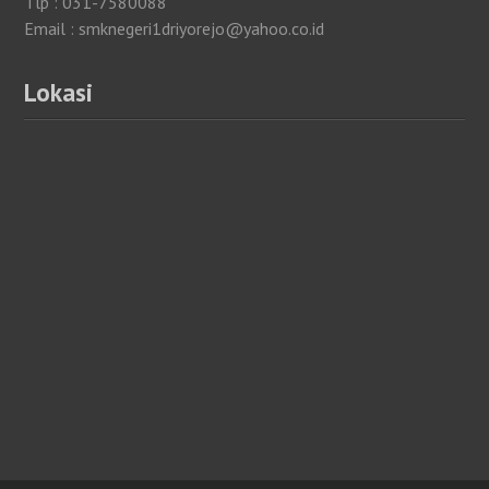
Tlp : 031-7580088
Email : smknegeri1driyorejo@yahoo.co.id
Lokasi