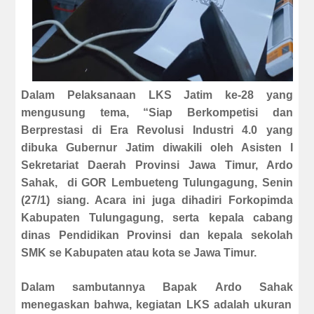
Dalam Pelaksanaan
LKS Jatim ke-28
yang
mengusung tema, “Siap Berkompetisi dan
Berprestasi di Era Revolusi
Industri 4.0
yang
dibuka
G
ubernur
J
atim diwakili oleh Asisten I
Sekretariat Daerah Provinsi Jawa Timur, Ardo
Sahak
,
di GOR Lembueteng Tulungagung, Senin
(27/1) siang
. Acara ini juga dihadiri
Forkopimda
Kabupaten Tulungagung, serta kepala cabang
dinas Pendidikan Provinsi dan kepala sekolah
SMK se Kabupaten atau kota se Jawa Timur.
Dalam sambutannya Bapak
Ardo Sahak
menegaskan bahwa, kegiatan
LKS adalah ukuran