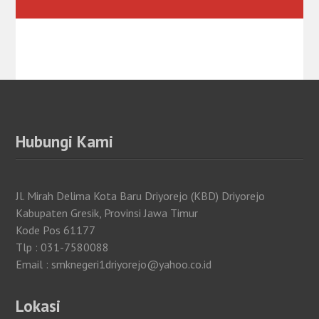
Hubungi Kami
Jl. Mirah Delima Kota Baru Driyorejo (KBD) Driyorejo
Kabupaten Gresik, Provinsi Jawa Timur
Kode Pos 61177
Tlp : 031-7580088
Email : smknegeri1driyorejo@yahoo.co.id
Lokasi